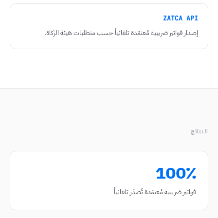
ZATCA API
إصدار فواتير ضريبية مُعتمَدة تلقائياً حسب متطلبات هيئة الزكاة.
النتائج
100٪
فواتير ضريبية مُعتمَدة تُصدَر تلقائياً